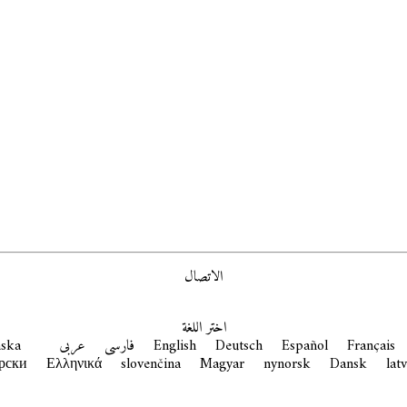
الاتصال
اختر اللغة
nska
عربى
فارسی
English
Deutsch
Español
Français
рски
Ελληνικά
slovenčina
Magyar
nynorsk
Dansk
lat