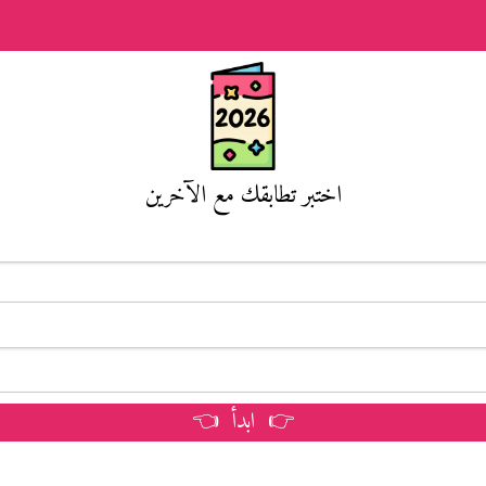
اختبر تطابقك مع الآخرين
👉 ابدأ 👈