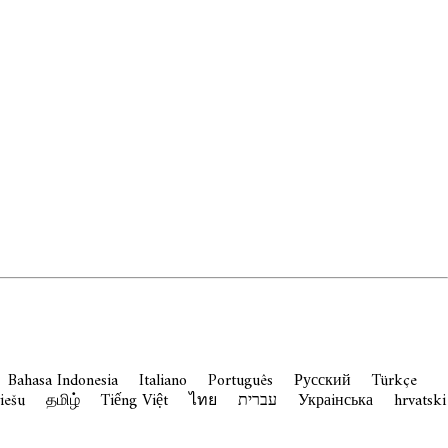
Bahasa Indonesia
Italiano
Português
Русский
Türkçe
viešu
தமிழ்
Tiếng Việt
ไทย
עברית
Украiнська
hrvatski