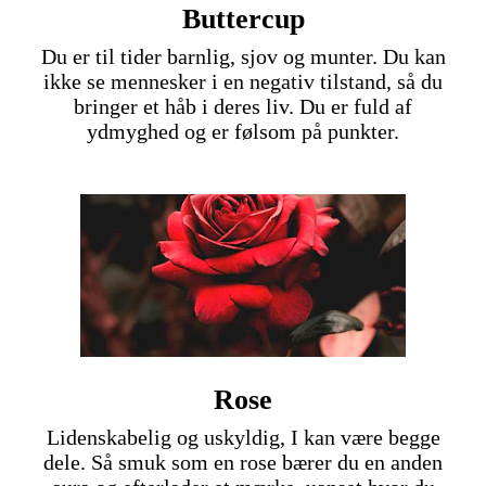
Buttercup
Du er til tider barnlig, sjov og munter. Du kan
ikke se mennesker i en negativ tilstand, så du
bringer et håb i deres liv. Du er fuld af
ydmyghed og er følsom på punkter.
Rose
Lidenskabelig og uskyldig, I kan være begge
dele. Så smuk som en rose bærer du en anden