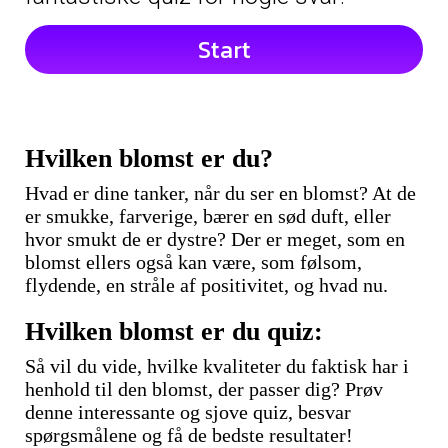
Start
Hvilken blomst er du?
Hvad er dine tanker, når du ser en blomst? At de
er smukke, farverige, bærer en sød duft, eller
hvor smukt de er dystre? Der er meget, som en
blomst ellers også kan være, som følsom,
flydende, en stråle af positivitet, og hvad nu.
Hvilken blomst er du quiz:
Så vil du vide, hvilke kvaliteter du faktisk har i
henhold til den blomst, der passer dig? Prøv
denne interessante og sjove quiz, besvar
spørgsmålene og få de bedste resultater!