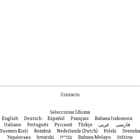
Contacto
Seleccionar Idioma
English
Deutsch
Español
Français
Bahasa Indonesia
Italiano
Português
Русский
Türkçe
عربى
فارسی
Suomen Kieli
Română
Nederlands (Dutch)
Polski
Svenska
Украiнська
hrvatski
עברית
Bahasa Melayu
čeština