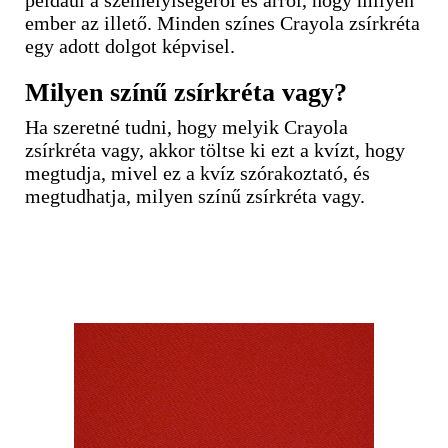
például a személyiségéről és arról, hogy milyen
ember az illető. Minden színes Crayola zsírkréta
egy adott dolgot képvisel.
Milyen színű zsírkréta vagy?
Ha szeretné tudni, hogy melyik Crayola
zsírkréta vagy, akkor töltse ki ezt a kvízt, hogy
megtudja, mivel ez a kvíz szórakoztató, és
megtudhatja, milyen színű zsírkréta vagy.