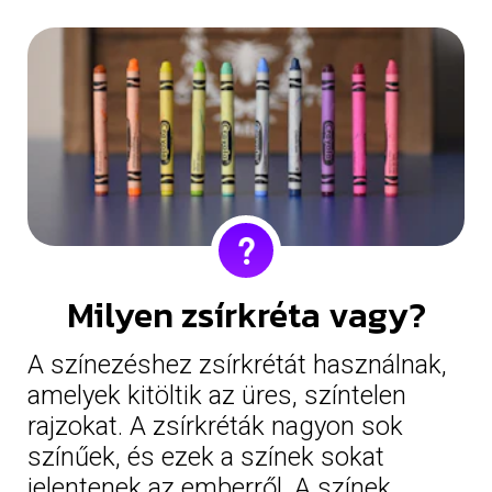
Milyen zsírkréta vagy?
A színezéshez zsírkrétát használnak,
amelyek kitöltik az üres, színtelen
rajzokat. A zsírkréták nagyon sok
színűek, és ezek a színek sokat
jelentenek az emberről. A színek