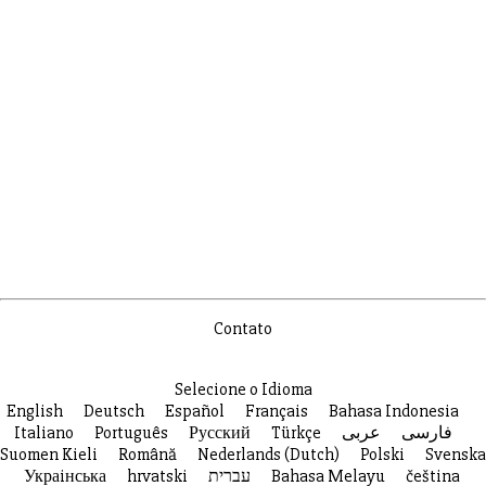
Contato
Selecione o Idioma
English
Deutsch
Español
Français
Bahasa Indonesia
Italiano
Português
Русский
Türkçe
عربى
فارسی
Suomen Kieli
Română
Nederlands (Dutch)
Polski
Svenska
Украiнська
hrvatski
עברית
Bahasa Melayu
čeština