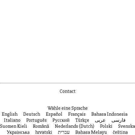
Contact
Wähle eine Sprache
English
Deutsch
Español
Français
Bahasa Indonesia
Italiano
Português
Русский
Türkçe
عربى
فارسی
Suomen Kieli
Română
Nederlands (Dutch)
Polski
Svenska
Украiнська
hrvatski
עברית
Bahasa Melayu
čeština