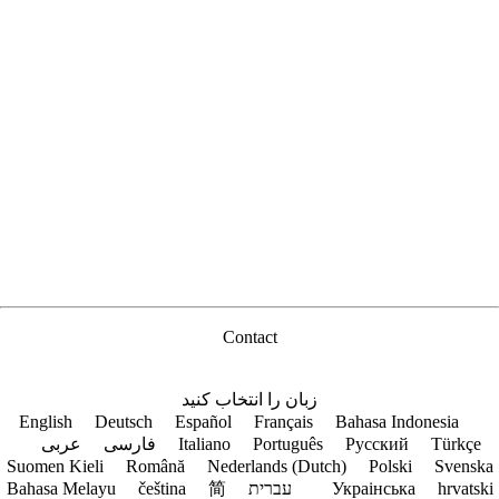
Contact
زبان را انتخاب کنید
English
Deutsch
Español
Français
Bahasa Indonesia
عربى
فارسی
Italiano
Português
Русский
Türkçe
Suomen Kieli
Română
Nederlands (Dutch)
Polski
Svenska
Bahasa Melayu
čeština
简
עברית
Украiнська
hrvatski