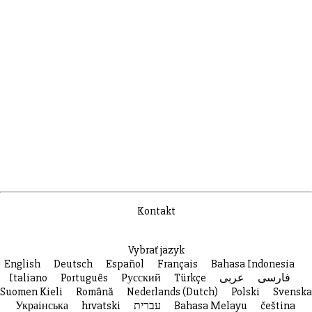
Kontakt
Vybrať jazyk
English
Deutsch
Español
Français
Bahasa Indonesia
Italiano
Português
Русский
Türkçe
عربى
فارسی
Suomen Kieli
Română
Nederlands (Dutch)
Polski
Svenska
Украiнська
hrvatski
עברית
Bahasa Melayu
čeština