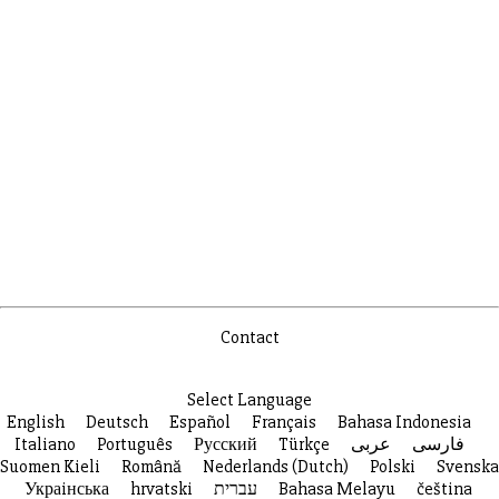
Contact
Select Language
English
Deutsch
Español
Français
Bahasa Indonesia
Italiano
Português
Русский
Türkçe
عربى
فارسی
Suomen Kieli
Română
Nederlands (Dutch)
Polski
Svenska
Украiнська
hrvatski
עברית
Bahasa Melayu
čeština