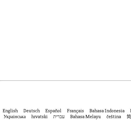
English
Deutsch
Español
Français
Bahasa Indonesia
Украiнська
hrvatski
עברית
Bahasa Melayu
čeština