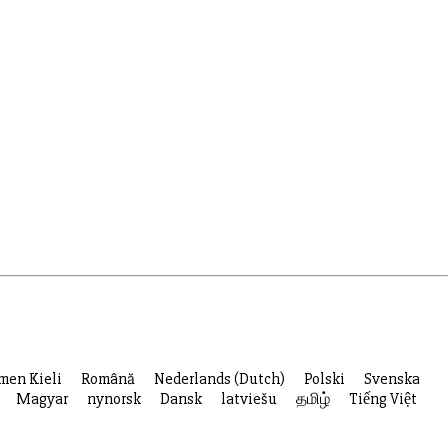
men Kieli
Română
Nederlands (Dutch)
Polski
Svenska
Magyar
nynorsk
Dansk
latviešu
தமிழ்
Tiếng Việt