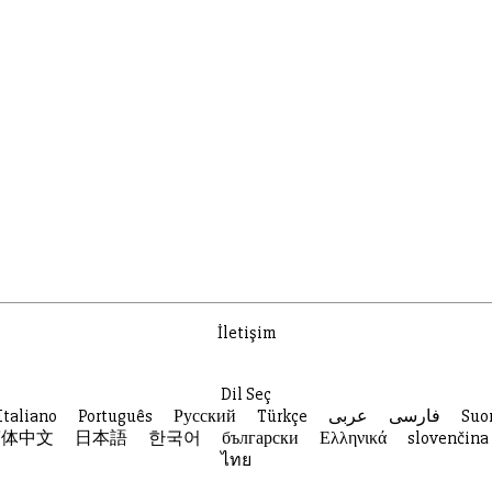
İletişim
Dil Seç
Italiano
Português
Русский
Türkçe
عربى
فارسی
Suo
简体中文
日本語
한국어
български
Ελληνικά
slovenčina
ไทย