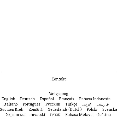
Kontakt
Vælg sprog
English
Deutsch
Español
Français
Bahasa Indonesia
Italiano
Português
Русский
Türkçe
عربى
فارسی
Suomen Kieli
Română
Nederlands (Dutch)
Polski
Svenska
Украiнська
hrvatski
עברית
Bahasa Melayu
čeština