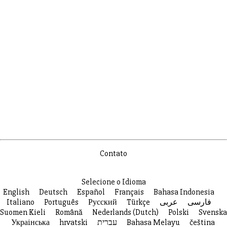
Contato
Selecione o Idioma
English
Deutsch
Español
Français
Bahasa Indonesia
Italiano
Português
Русский
Türkçe
عربى
فارسی
Suomen Kieli
Română
Nederlands (Dutch)
Polski
Svenska
Украiнська
hrvatski
עברית
Bahasa Melayu
čeština