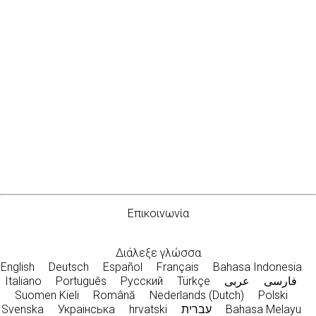
Επικοινωνία
Διάλεξε γλώσσα
English
Deutsch
Español
Français
Bahasa Indonesia
Italiano
Português
Русский
Türkçe
عربى
فارسی
Suomen Kieli
Română
Nederlands (Dutch)
Polski
Svenska
Украiнська
hrvatski
עברית
Bahasa Melayu