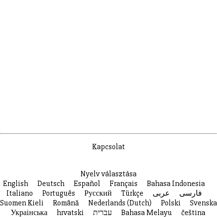
Kapcsolat
Nyelv választása
English
Deutsch
Español
Français
Bahasa Indonesia
Italiano
Português
Русский
Türkçe
عربى
فارسی
Suomen Kieli
Română
Nederlands (Dutch)
Polski
Svenska
Украiнська
hrvatski
עברית
Bahasa Melayu
čeština