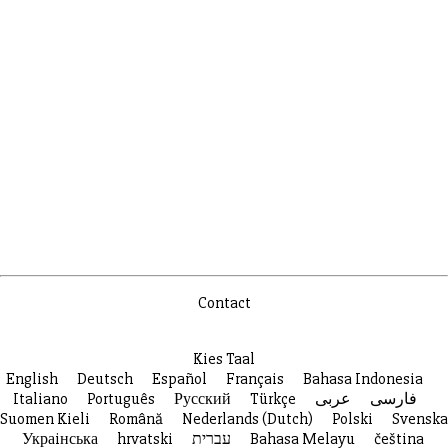
Contact
Kies Taal
English
Deutsch
Español
Français
Bahasa Indonesia
Italiano
Português
Русский
Türkçe
عربى
فارسی
Suomen Kieli
Română
Nederlands (Dutch)
Polski
Svenska
Украiнська
hrvatski
עברית
Bahasa Melayu
čeština