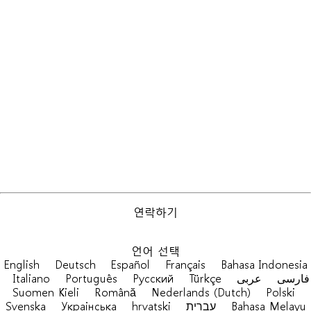
연락하기
언어 선택
English
Deutsch
Español
Français
Bahasa Indonesia
Italiano
Português
Русский
Türkçe
عربى
فارسی
Suomen Kieli
Română
Nederlands (Dutch)
Polski
Svenska
Украiнська
hrvatski
עברית
Bahasa Melayu