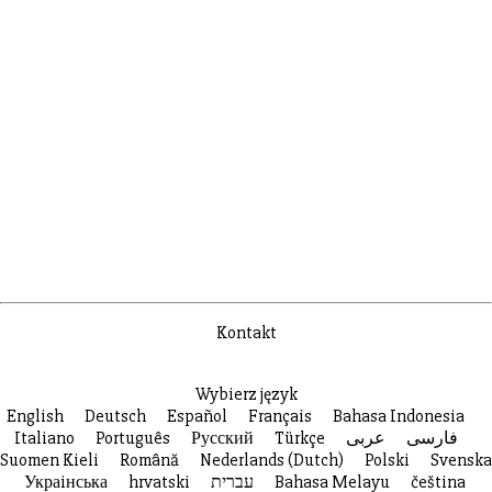
Kontakt
Wybierz język
English
Deutsch
Español
Français
Bahasa Indonesia
Italiano
Português
Русский
Türkçe
عربى
فارسی
Suomen Kieli
Română
Nederlands (Dutch)
Polski
Svenska
Украiнська
hrvatski
עברית
Bahasa Melayu
čeština